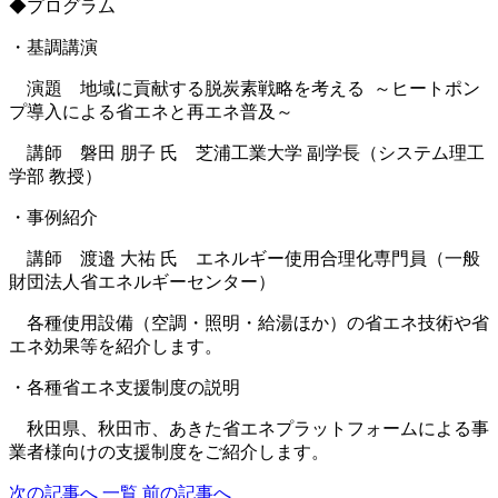
◆プログラム
・基調講演
演題 地域に貢献する脱炭素戦略を考える ～ヒートポン
プ導入による省エネと再エネ普及～
講師 磐田 朋子 氏 芝浦工業大学 副学長（システム理工
学部 教授）
・事例紹介
講師 渡邉 大祐 氏 エネルギー使用合理化専門員（一般
財団法人省エネルギーセンター）
各種使用設備（空調・照明・給湯ほか）の省エネ技術や省
エネ効果等を紹介します。
・各種省エネ支援制度の説明
秋田県、秋田市、あきた省エネプラットフォームによる事
業者様向けの支援制度をご紹介します。
次
の記事
へ
一覧
前
の記事
へ