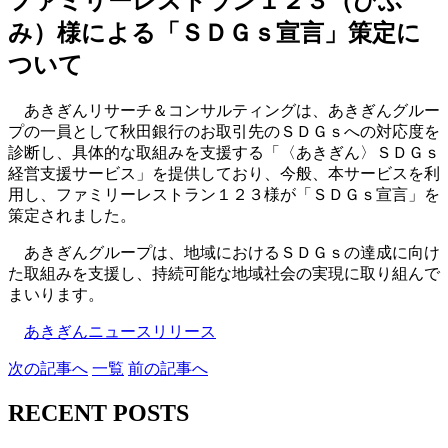
ファミリーレストラン１２３（ひふ
み）様による「ＳＤＧｓ宣言」策定に
ついて
あきぎんリサーチ＆コンサルティングは、あきぎんグルー
プの一員として秋田銀行のお取引先のＳＤＧｓへの対応度を
診断し、具体的な取組みを支援する「〈あきぎん〉ＳＤＧｓ
経営支援サービス」を提供しており、今般、本サービスを利
用し、ファミリーレストラン１２３様が「ＳＤＧｓ宣言」を
策定されました。
あきぎんグループは、地域におけるＳＤＧｓの達成に向け
た取組みを支援し、持続可能な地域社会の実現に取り組んで
まいります。
あきぎんニュースリリース
次
の記事
へ
一覧
前
の記事
へ
RECENT POSTS