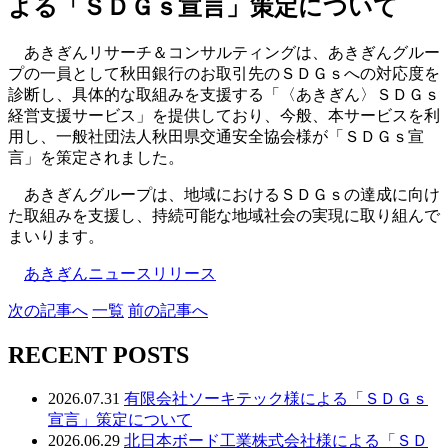
よる「ＳＤＧｓ宣言」策定について
あきぎんリサーチ＆コンサルティングは、あきぎんグルー
プの一員として秋田銀行のお取引先のＳＤＧｓへの対応度を
診断し、具体的な取組みを支援する「〈あきぎん〉ＳＤＧｓ
経営支援サービス」を提供しており、今般、本サービスを利
用し、一般社団法人秋田県交通安全協会様が「ＳＤＧｓ宣
言」を策定されました。
あきぎんグループは、地域におけるＳＤＧｓの達成に向け
た取組みを支援し、持続可能な地域社会の実現に取り組んで
まいります。
あきぎんニュースリリース
次
の記事
へ
一覧
前
の記事
へ
RECENT POSTS
2026.07.31
有限会社ソーキテック様による「ＳＤＧｓ
宣言」策定について
2026.06.29
北日本ボード工業株式会社様による「ＳＤ