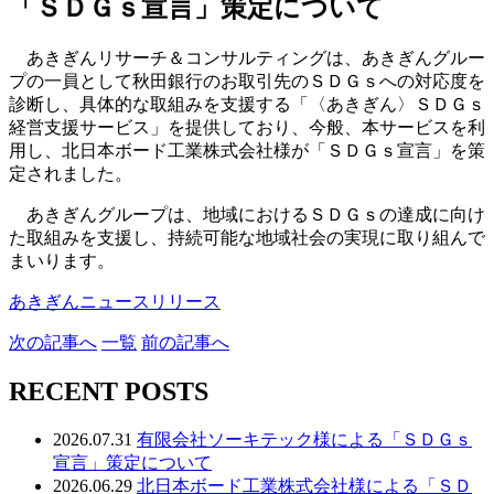
「ＳＤＧｓ宣言」策定について
あきぎんリサーチ＆コンサルティングは、あきぎんグルー
プの一員として秋田銀行のお取引先のＳＤＧｓへの対応度を
診断し、具体的な取組みを支援する「〈あきぎん〉ＳＤＧｓ
経営支援サービス」を提供しており、今般、本サービスを利
用し、北日本ボード工業株式会社様が「ＳＤＧｓ宣言」を策
定されました。
あきぎんグループは、地域におけるＳＤＧｓの達成に向け
た取組みを支援し、持続可能な地域社会の実現に取り組んで
まいります。
あきぎんニュースリリース
次
の記事
へ
一覧
前
の記事
へ
RECENT POSTS
2026.07.31
有限会社ソーキテック様による「ＳＤＧｓ
宣言」策定について
2026.06.29
北日本ボード工業株式会社様による「ＳＤ