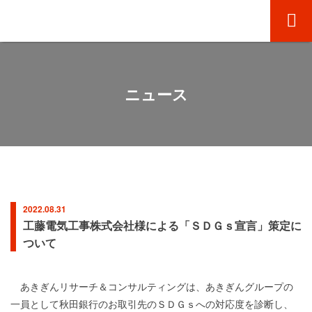
Skip
あきぎん リサーチ ＆ コンサルティング
to
content
ニュース
2022.08.31
工藤電気工事株式会社様による「ＳＤＧｓ宣言」策定に
ついて
あきぎんリサーチ＆コンサルティングは、あきぎんグループの
一員として秋田銀行のお取引先のＳＤＧｓへの対応度を診断し、