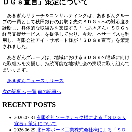
ＤＧｓ宣言」策定について
あきぎんリサーチ＆コンサルティングは、あきぎんグルー
プの一員として秋田銀行のお取引先のＳＤＧｓへの対応度を
診断し、具体的な取組みを支援する「〈あきぎん〉ＳＤＧｓ
経営支援サービス」を提供しており、今般、本サービスを利
用し、有限会社アイ・サポート様が「ＳＤＧｓ宣言」を策定
されました。
あきぎんグループは、地域におけるＳＤＧｓの達成に向け
た取組みを支援し、持続可能な地域社会の実現に取り組んで
まいります。
あきぎんニュースリリース
次
の記事
へ
一覧
前
の記事
へ
RECENT POSTS
2026.07.31
有限会社ソーキテック様による「ＳＤＧｓ
宣言」策定について
2026.06.29
北日本ボード工業株式会社様による「ＳＤ