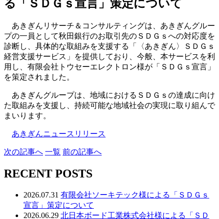
る「ＳＤＧｓ宣言」策定について
あきぎんリサーチ＆コンサルティングは、あきぎんグルー
プの一員として秋田銀行のお取引先のＳＤＧｓへの対応度を
診断し、具体的な取組みを支援する「〈あきぎん〉ＳＤＧｓ
経営支援サービス」を提供しており、今般、本サービスを利
用し、有限会社トウセーエレクトロン様が「ＳＤＧｓ宣言」
を策定されました。
あきぎんグループは、地域におけるＳＤＧｓの達成に向け
た取組みを支援し、持続可能な地域社会の実現に取り組んで
まいります。
あきぎんニュースリリース
次
の記事
へ
一覧
前
の記事
へ
RECENT POSTS
2026.07.31
有限会社ソーキテック様による「ＳＤＧｓ
宣言」策定について
2026.06.29
北日本ボード工業株式会社様による「ＳＤ