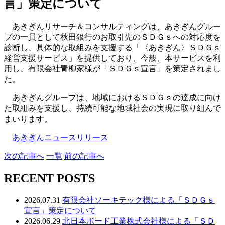
言」策定について
あきぎんリサーチ＆コンサルティングは、あきぎんグルー
プの一員として秋田銀行のお取引先のＳＤＧｓへの対応度を
診断し、具体的な取組みを支援する「〈あきぎん〉ＳＤＧｓ
経営支援サービス」を提供しており、今般、本サービスを利
用し、有限会社青柳家様が「ＳＤＧｓ宣言」を策定されまし
た。
あきぎんグループは、地域におけるＳＤＧｓの達成に向け
た取組みを支援し、持続可能な地域社会の実現に取り組んで
まいります。
あきぎんニュースリリース
次
の記事
へ
一覧
前
の記事
へ
RECENT POSTS
2026.07.31
有限会社ソーキテック様による「ＳＤＧｓ
宣言」策定について
2026.06.29
北日本ボード工業株式会社様による「ＳＤ