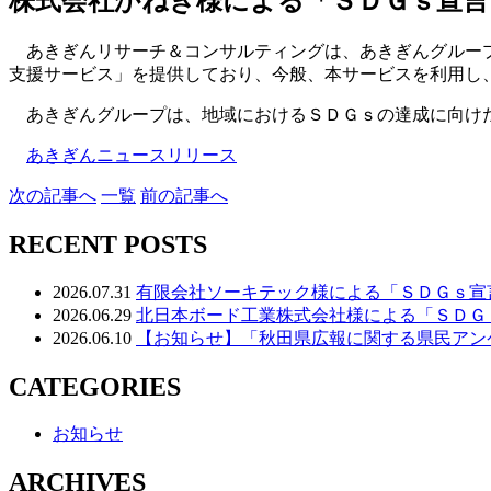
株式会社かねき様による「ＳＤＧｓ宣言
あきぎんリサーチ＆コンサルティングは、あきぎんグループ
支援サービス」を提供しており、今般、本サービスを利用し
あきぎんグループは、地域におけるＳＤＧｓの達成に向けた
あきぎんニュースリリース
次
の記事
へ
一覧
前
の記事
へ
RECENT POSTS
2026.07.31
有限会社ソーキテック様による「ＳＤＧｓ宣
2026.06.29
北日本ボード工業株式会社様による「ＳＤＧ
2026.06.10
【お知らせ】「秋田県広報に関する県民アン
CATEGORIES
お知らせ
ARCHIVES