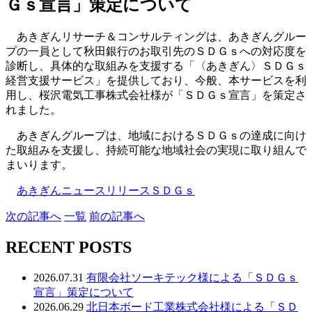
Ｇｓ宣言」策定について
あきぎんリサーチ＆コンサルティングは、あきぎんグルー
プの一員として秋田銀行のお取引先のＳＤＧｓへの対応度を
診断し、具体的な取組みを支援する「〈あきぎん〉ＳＤＧｓ
経営支援サービス」を提供しており、今般、本サービスを利
用し、桜沢電気工事株式会社様が「ＳＤＧｓ宣言」を策定さ
れました。
あきぎんグループは、地域におけるＳＤＧｓの達成に向け
た取組みを支援し、持続可能な地域社会の実現に取り組んで
まいります。
あきぎんニュースリリースＳＤＧｓ
次
の記事
へ
一覧
前
の記事
へ
RECENT POSTS
2026.07.31
有限会社ソーキテック様による「ＳＤＧｓ
宣言」策定について
2026.06.29
北日本ボード工業株式会社様による「ＳＤ