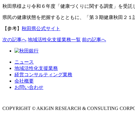
秋田県様より令和６年度「健康づくりに関する調査」を受託
県民の健康状態を把握するとともに、「第３期健康秋田２１
【参考】
秋田県公式サイト
次
の記事
へ
地域活性化支援業務
一覧
前
の記事
へ
ニュース
地域活性化支援業務
経営コンサルティング業務
会社概要
お問い合わせ
COPYRIGHT © AKIGIN RESEARCH & CONSULTING CORPO